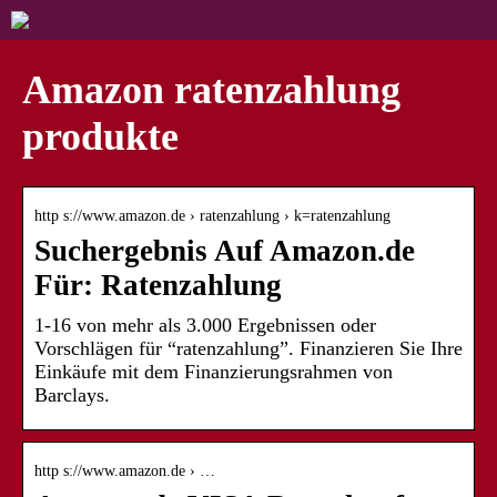
Amazon ratenzahlung
produkte
http s://www.amazon.de › ratenzahlung › k=ratenzahlung
Suchergebnis Auf Amazon.de
Für: Ratenzahlung
1-16 von mehr als 3.000 Ergebnissen oder
Vorschlägen für “ratenzahlung”. Finanzieren Sie Ihre
Einkäufe mit dem Finanzierungsrahmen von
Barclays.
http s://www.amazon.de › …