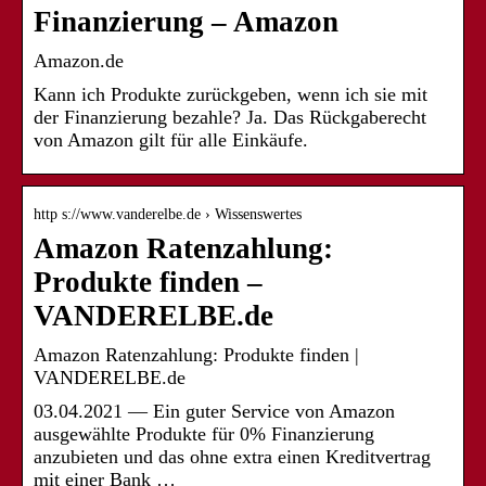
Finanzierung – Amazon
Amazon.de
Kann ich Produkte zurückgeben, wenn ich sie mit
der Finanzierung bezahle? Ja. Das Rückgaberecht
von Amazon gilt für alle Einkäufe.
http s://www.vanderelbe.de › Wissenswertes
Amazon Ratenzahlung:
Produkte finden –
VANDERELBE.de
Amazon Ratenzahlung: Produkte finden |
VANDERELBE.de
03.04.2021 — Ein guter Service von Amazon
ausgewählte Produkte für 0% Finanzierung
anzubieten und das ohne extra einen Kreditvertrag
mit einer Bank …