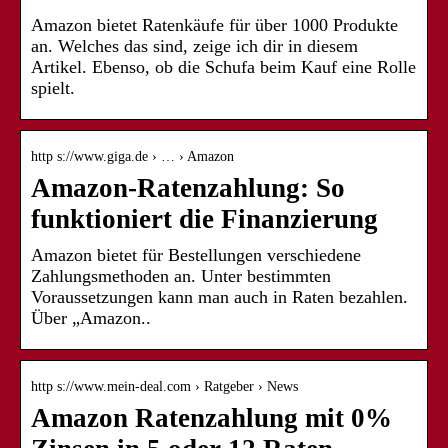
Amazon bietet Ratenkäufe für über 1000 Produkte
an. Welches das sind, zeige ich dir in diesem
Artikel. Ebenso, ob die Schufa beim Kauf eine Rolle
spielt.
http s://www.giga.de › … › Amazon
Amazon-Ratenzahlung: So
funktioniert die Finanzierung
Amazon bietet für Bestellungen verschiedene
Zahlungsmethoden an. Unter bestimmten
Voraussetzungen kann man auch in Raten bezahlen.
Über „Amazon..
http s://www.mein-deal.com › Ratgeber › News
Amazon Ratenzahlung mit 0%