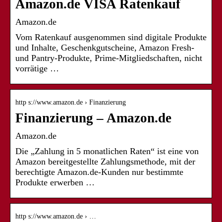
Amazon.de VISA Ratenkauf
Amazon.de
Vom Ratenkauf ausgenommen sind digitale Produkte
und Inhalte, Geschenkgutscheine, Amazon Fresh-
und Pantry-Produkte, Prime-Mitgliedschaften, nicht
vorrätige …
http s://www.amazon.de › Finanzierung
Finanzierung – Amazon.de
Amazon.de
Die „Zahlung in 5 monatlichen Raten“ ist eine von
Amazon bereitgestellte Zahlungsmethode, mit der
berechtigte Amazon.de-Kunden nur bestimmte
Produkte erwerben …
http s://www.amazon.de › …