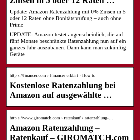
Zinsen in 5 oder 12 Raten …
Update: Amazon Ratenzahlung mit 0% Zinsen in 5
oder 12 Raten ohne Bonitätsprüfung – auch ohne
Prime
UPDATE: Amazon testet augenscheinlich, die auf
fünf Monate beschränkte Ratenzahlung nun auf ein
ganzes Jahr auszubauen. Dann kann man zukünftig
Geräte
http s://financer.com › Financer erklärt › How to
Kostenlose Ratenzahlung bei
Amazon auf ausgewählte …
http s://www.giromatch.com › ratenkauf › ratenzahlung-…
Amazon Ratenzahlung –
Ratenkauf – GIROMATCH.com