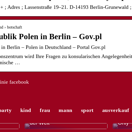
+ ; Adres ; Lassenstraße 19–21. D-14193 Berlin-Grunewald ; 
nd › botschaft
blik Polen in Berlin – Gov.pl
 in Berlin – Polen in Deutschland – Portal Gov.pl
nszentrum wird Ihre Fragen zu konsularischen Angelegenheit
lnische …
inie facebook
party
kind
frau
mann
sport
ausverkauf
r
Die a
 mit
El Gordo – die größte Lotterie
Modet
der Welt
Only