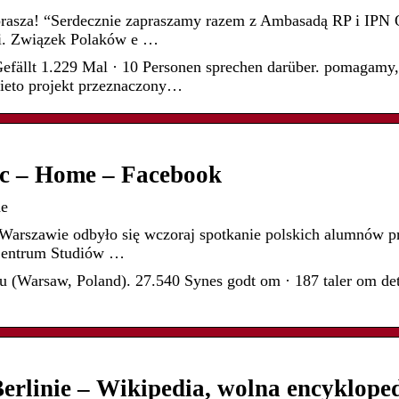
zaprasza! “Serdecznie zapraszamy razem z Ambasadą RP i IPN
i. Związek Polaków e …
Gefällt 1.229 Mal · 10 Personen sprechen darüber. pomagamy,
ieto projekt przeznaczony…
c – Home – Facebook
de
arszawie odbyło się wczoraj spotkanie polskich alumnów p
Centrum Studiów …
(Warsaw, Poland). 27.540 Synes godt om · 187 taler om dett
rlinie – Wikipedia, wolna encyklope