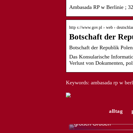
Ambasada RP w Berlinie ; 32
http s://www.gov.pl › web › deutschla
Botschaft der Repu
Botschaft der Republik Polen
Das Konsularische Informatio
Verlust von Dokumenten, po
Keywords: ambasada rp w berl
alltag
Die modische Vielfalt de
Trachtenmode für Herren
großen Größen