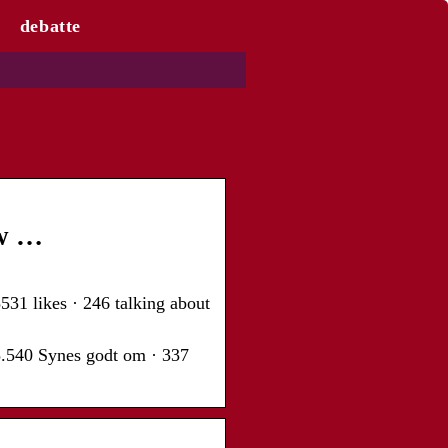
debatte
 w …
31 likes · 246 talking about
5.540 Synes godt om · 337