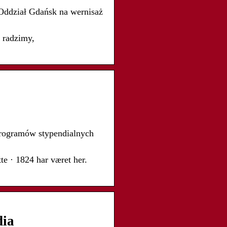
 Oddział Gdańsk na wernisaż
 radzimy,
rogramów stypendialnych
e · 1824 har været her.
dia