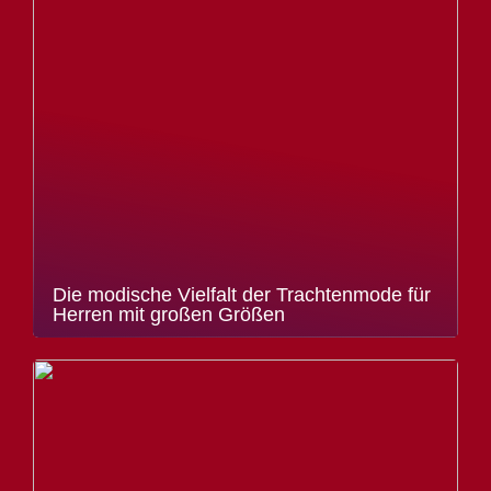
Die modische Vielfalt der Trachtenmode für
Herren mit großen Größen