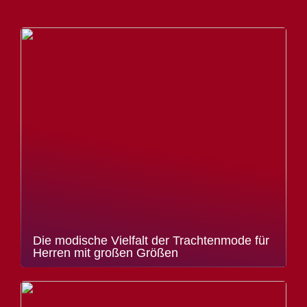
Die modische Vielfalt der Trachtenmode für
Herren mit großen Größen