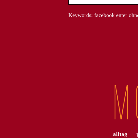
Keywords: facebook enter ohn
alltag
Die modische Vielfalt de