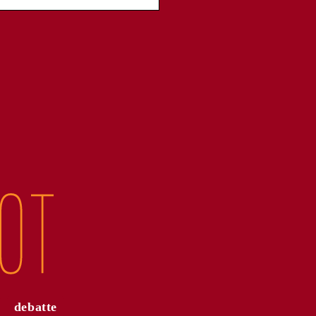
debatte
ngesagtesten