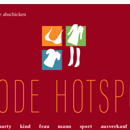
e abschicken
party
kind
frau
mann
sport
ausverkauf
r
Die a