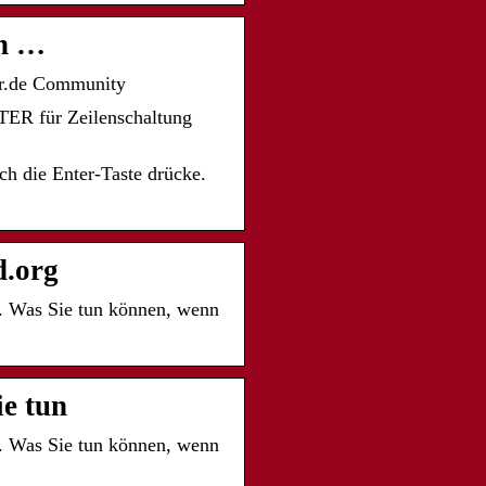
in …
er.de Community
ER für Zeilenschaltung
ch die Enter-Taste drücke.
.org
t. Was Sie tun können, wenn
ie tun
t. Was Sie tun können, wenn