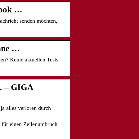
book …
achricht senden möchten,
ohne …
n? Keine aktuellen Tests
 … – GIGA
ja alles verloren durch
e für einen Zeilenumbruch