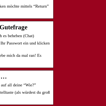
cken möchte mittels “Return”
 Gutefrage
h es beheben (Chat)
hr Passwort ein und klicken
ebe mich da mal ran! Es
k …
auf all deine “Wie?”
elltaste (als würdest du groß