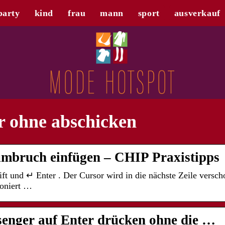
party
kind
frau
mann
sport
ausverkauf
r ohne abschicken
umbruch einfügen – CHIP Praxistipps
ift und ↵ Enter . Der Cursor wird in die nächste Zeile versch
ioniert …
enger auf Enter drücken ohne die …