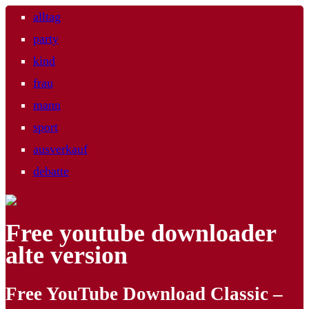
alltag
party
kind
frau
mann
sport
ausverkauf
debatte
Free youtube downloader
alte version
Free YouTube Download Classic –