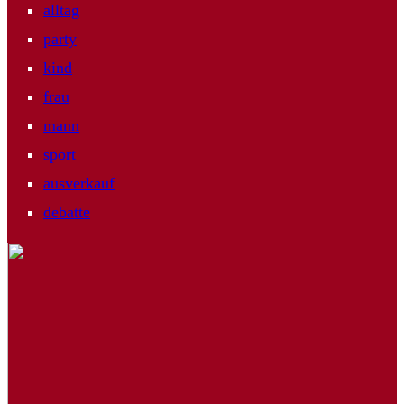
alltag
party
kind
frau
mann
sport
ausverkauf
debatte