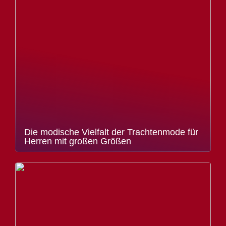
Die modische Vielfalt der Trachtenmode für
Herren mit großen Größen