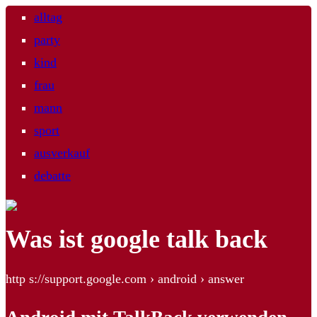
alltag
party
kind
frau
mann
sport
ausverkauf
debatte
Was ist google talk back
http s://support.google.com › android › answer