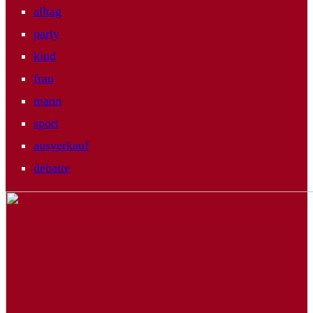
alltag
party
kind
frau
mann
sport
ausverkauf
debatte