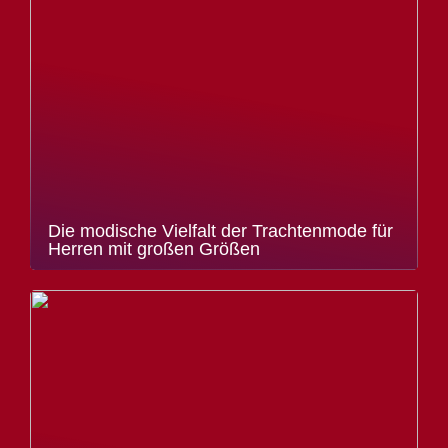
Die modische Vielfalt der Trachtenmode für
Herren mit großen Größen