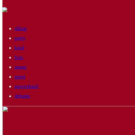
alltag
party
kind
frau
mann
sport
ausverkauf
debatte