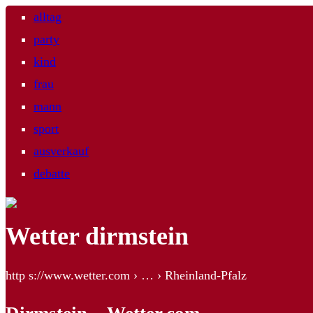
alltag
party
kind
frau
mann
sport
ausverkauf
debatte
Wetter dirmstein
http s://www.wetter.com › … › Rheinland-Pfalz