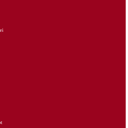
ei
bt