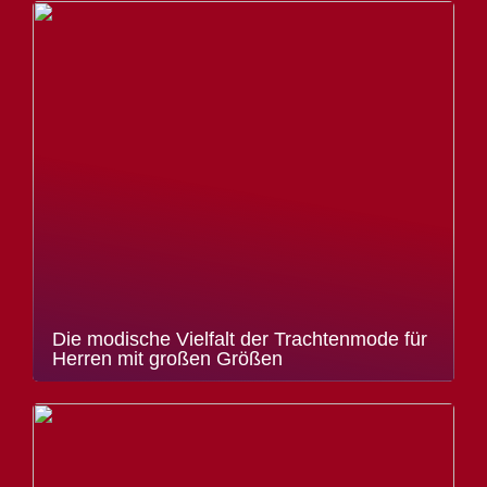
Die modische Vielfalt der Trachtenmode für
Herren mit großen Größen