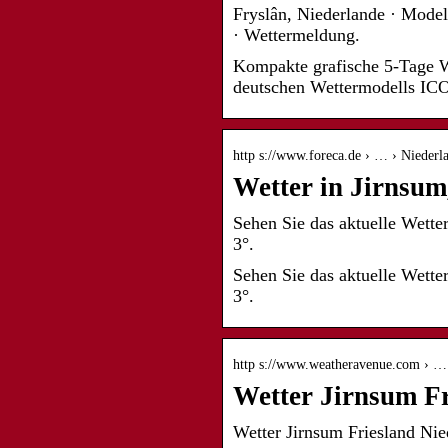
Fryslân, Niederlande · Mode
· Wettermeldung.
Kompakte grafische 5-Tage We
deutschen Wettermodells I
http s://www.foreca.de › … › Niederla
Wetter in Jirnsum
Sehen Sie das aktuelle Wette
3°.
Sehen Sie das aktuelle Wette
3°.
http s://www.weatheravenue.com › … 
Wetter Jirnsum F
Wetter Jirnsum Friesland Nie