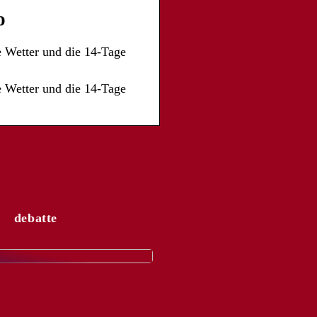
o
e Wetter und die 14-Tage
e Wetter und die 14-Tage
debatte
ngesagtesten
rends für Frauen von