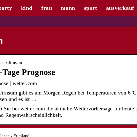
party
kind
frau
mann
sport
ausverkauf
m
and › Jirnsum
7-Tage Prognose
ose | wetter.com
n Jirnsum gibt es am Morgen Regen bei Temperaturen von 6°C
tzen und es ist …
 Sie bei wetter.com die aktuelle Wettervorhersage für heute 
nd Regenwahrscheinlichkeit.
lande › Friesland