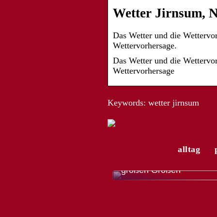
Wetter Jirnsum, N
Das Wetter und die Wettervor
Wettervorhersage.
Das Wetter und die Wettervor
Wettervorhersage
Keywords: wetter jirnsum
alltag
Die modische Vielfalt de
Trachtenmode für Herren
großen Größen