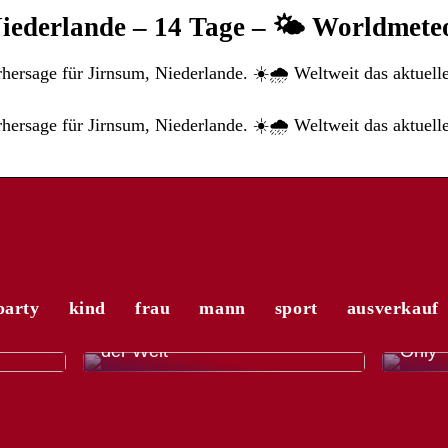
iederlande – 14 Tage – 🌤️ Worldmete
hersage für Jirnsum, Niederlande. ☀️🌧️ Weltweit das aktuell
hersage für Jirnsum, Niederlande. ☀️🌧️ Weltweit das aktuell
party
kind
frau
mann
sport
ausverkauf
r
Die a
 mit
El Gordo – die größte Lotterie
Modet
der Welt
Only