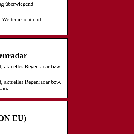
tag überwiegend
 Wetterbericht und
genradar
d, aktuelles Regenradar bzw.
d, aktuelles Regenradar bzw.
v.m.
CON EU)