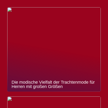
Die modische Vielfalt der Trachtenmode für
Herren mit großen Größen