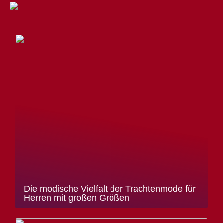
Die modische Vielfalt der Trachtenmode für
Herren mit großen Größen