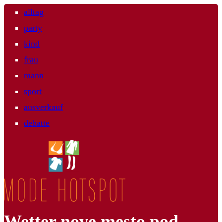
alltag
party
kind
frau
mann
sport
ausverkauf
debatte
Wetter nove mesto pod