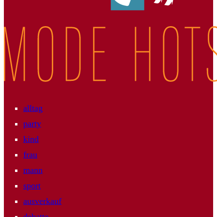
alltag
party
kind
frau
mann
sport
ausverkauf
debatte