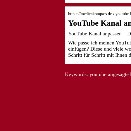
http s://medienkompass.de › youtube
YouTube Kanal anp
YouTube Kanal anpassen – Die
Wie passe ich meinen YouTube
einfügen? Diese und viele we
Schritt für Schritt mit Ihnen
Keywords: youtube angesagte k