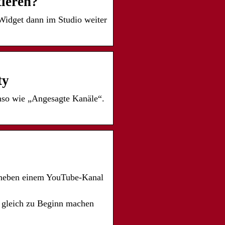
ieren?
Widget dann im Studio weiter
ty
nso wie „Angesagte Kanäle“.
r neben einem YouTube-Kanal
s gleich zu Beginn machen