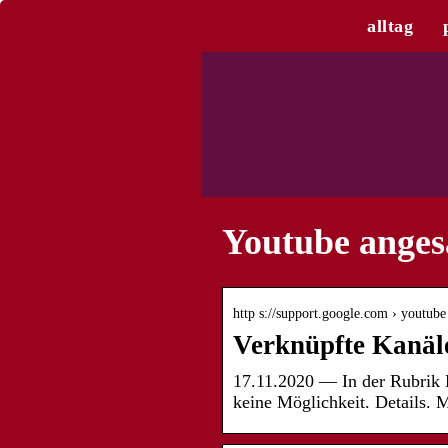
alltag
Youtube anges
http s://support.google.com › youtube
Verknüpfte Kanäle
17.11.2020 — In der Rubrik K
keine Möglichkeit. Details.