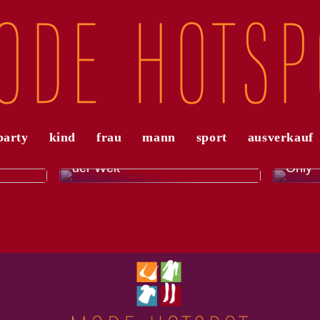
party
kind
frau
mann
sport
ausverkauf
r
Die a
 mit
El Gordo – die größte Lotterie
Modet
der Welt
Only