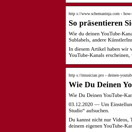
http s://www.schemaninja.com › how
So präsentieren S
Wie du deinen YouTube-Kanal
Sublabels, andere KünstlerI
In diesem Artikel haben wir v
YouTube-Kanals erscheinen, 
http s://imusician.pro › deinen-youtu
Wie Du Deinen Yo
Wie Du Deinen YouTube-Kana
03.12.2020 — Um Einstellung
Studio“ aufsuchen.
Du kannst nicht nur Videos, 
deinem eigenen YouTube-Kan