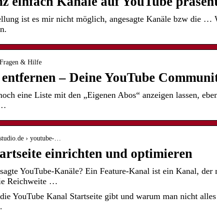
z einfach Kanäle auf YouTube präsent
llung ist es mir nicht möglich, angesagte Kanäle bzw die … 
n.
 Fragen & Hilfe
 entfernen – Deine YouTube Communi
och eine Liste mit den „Eigenen Abos“ anzeigen lassen, ebe
 …
studio.de › youtube-…
rtseite einrichten und optimieren
agte YouTube-Kanäle? Ein Feature-Kanal ist ein Kanal, de
die Reichweite …
die YouTube Kanal Startseite gibt und warum man nicht alle
.