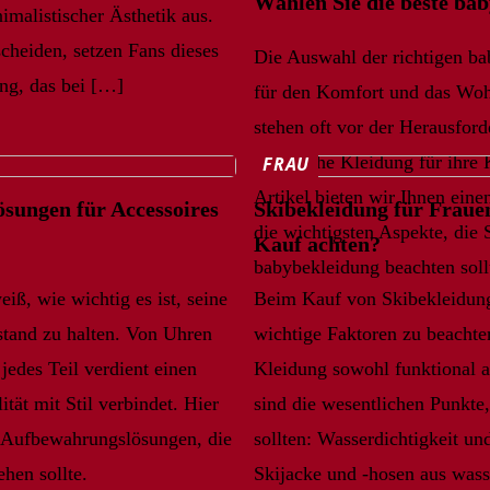
Wählen Sie die beste ba
malistischer Ästhetik aus.
scheiden, setzen Fans dieses
Die Auswahl der richtigen ba
ng, das bei […]
für den Komfort und das Wohl
stehen oft vor der Herausford
praktische Kleidung für ihre 
FRAU
Artikel bieten wir Ihnen ein
sungen für Accessoires
Skibekleidung für Fraue
die wichtigsten Aspekte, die
Kauf achten?
babybekleidung beachten soll
iß, wie wichtig es ist, seine
Beim Kauf von Skibekleidung
tand zu halten. Von Uhren
wichtige Faktoren zu beachten
jedes Teil verdient einen
Kleidung sowohl funktional al
ität mit Stil verbindet. Hier
sind die wesentlichen Punkte,
te Aufbewahrungslösungen, die
sollten: Wasserdichtigkeit u
hen sollte.
Skijacke und -hosen aus was