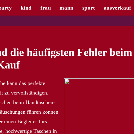
party
kind
frau
mann
sport
ausverkauf
d die häufigsten Fehler beim
Kauf
he kann das perfekte
it zu vervollständigen.
schen beim Handtaschen-
ttäuschungen führen können.
er einen Begleiter fürs
hte, hochwertige Taschen in