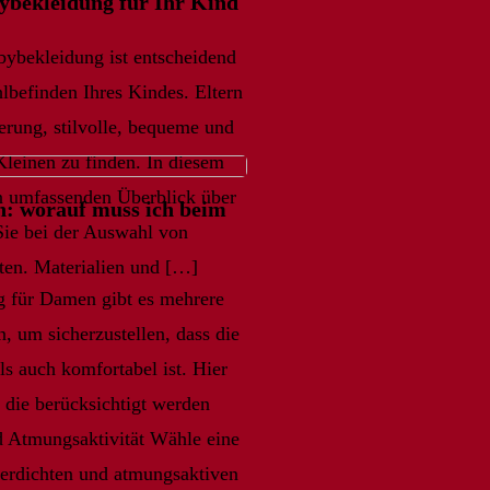
bybekleidung für Ihr Kind
bybekleidung ist entscheidend
befinden Ihres Kindes. Eltern
erung, stilvolle, bequeme und
Kleinen zu finden. In diesem
en umfassenden Überblick über
n: worauf muss ich beim
 Sie bei der Auswahl von
ten. Materialien und […]
 für Damen gibt es mehrere
, um sicherzustellen, dass die
s auch komfortabel ist. Hier
 die berücksichtigt werden
nd Atmungsaktivität Wähle eine
serdichten und atmungsaktiven