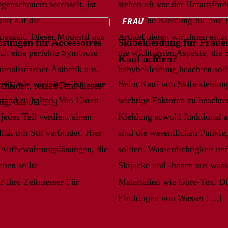
genschauern wechselt, ist
stehen oft vor der Herausford
ort auf die
praktische Kleidung für ihre 
FRAU
gszeit. Dieser Modestil aus
Artikel bieten wir Ihnen ein
sungen für Accessoires
Skibekleidung für Fraue
rch eine perfekte Symbiose
die wichtigsten Aspekte, die
Kauf achten?
malistischer Ästhetik aus.
babybekleidung beachten soll
iß, wie wichtig es ist, seine
Beim Kauf von Skibekleidung
scheiden, setzen Fans dieses
tand zu halten. Von Uhren
wichtige Faktoren zu beachten
ng, das bei […]
jedes Teil verdient einen
Kleidung sowohl funktional al
ität mit Stil verbindet. Hier
sind die wesentlichen Punkte,
te Aufbewahrungslösungen, die
sollten: Wasserdichtigkeit u
hen sollte.
Skijacke und -hosen aus was
 Ihre Zeitmesser Für
Materialien wie Gore-Tex. Di
Eindringen von Wasser […]