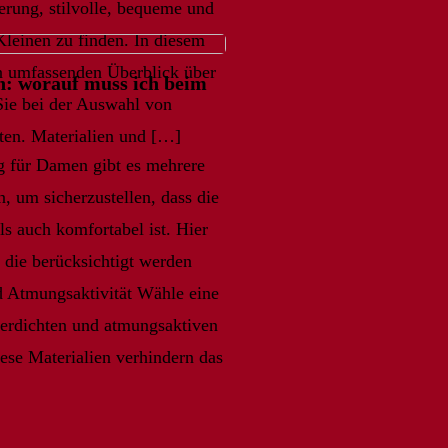
erung, stilvolle, bequeme und
Kleinen zu finden. In diesem
en umfassenden Überblick über
n: worauf muss ich beim
 Sie bei der Auswahl von
ten. Materialien und […]
 für Damen gibt es mehrere
, um sicherzustellen, dass die
s auch komfortabel ist. Hier
 die berücksichtigt werden
nd Atmungsaktivität Wähle eine
serdichten und atmungsaktiven
ese Materialien verhindern das