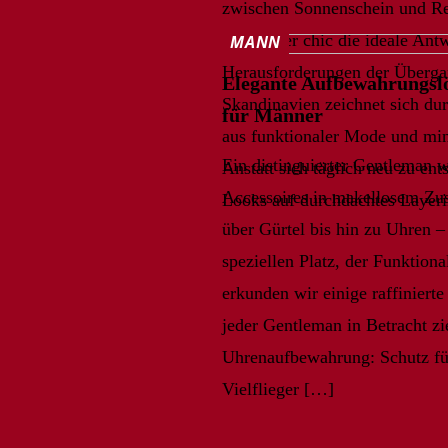
zwischen Sonnenschein und Re
nordischer chic die ideale Antw
MANN
Herausforderungen der Übergan
Elegante Aufbewahrungslö
Skandinavien zeichnet sich du
für Männer
aus funktionaler Mode und mini
Ein distinguierter Gentleman we
Anstatt sich täglich neu zu ent
Accessoires in makellosem Zus
Looks auf durchdachtes Layeri
über Gürtel bis hin zu Uhren – 
speziellen Platz, der Funktional
erkunden wir einige raffinier
jeder Gentleman in Betracht zie
Uhrenaufbewahrung: Schutz für
Vielflieger […]