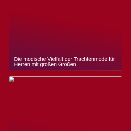
Die modische Vielfalt der Trachtenmode für
Herren mit großen Größen